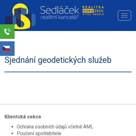
Navi
Realitní
kancelář
Sedláček
Select Language
▼
s.r.o.
Sjednání geodetických služeb
Klientská sekce
Ochrana osobních údajů včetně AML
Poučení spotřebitele