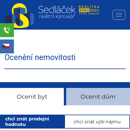
Navi
Realitní
kancelář
Sedláček
Select Language
▼
s.r.o.
Ocenění nemovitosti