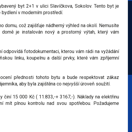
vený byt 2+1 v ulici Slavíčkova, Sokolov. Tento byt je
dné bydlení v moderním prostředí.
o domu, což zajišťuje nádherný výhled na okolí. Nemusíte
 domě je instalován nový a prostorný výtah, který vám
ení odpovídá fotodokumentaci, kterou vám rádi na vyžádání
skou linku, koupelnu a další prvky, které vám zpříjemní
 ocení přednosti tohoto bytu a bude respektovat zákaz
ájemníka, aby byla zajištěna co nejvyšší úroveň soužití.
 činí 15 000 Kč ( 11.833,-+ 3167,-). Náklady na elektřinu
í mít plnou kontrolu nad svou spotřebou. Požadujeme