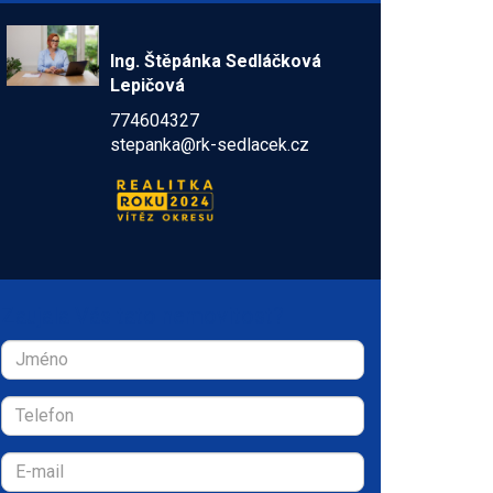
Ing. Štěpánka Sedláčková
Lepičová
774604327
stepanka@rk-sedlacek.cz
Zaujala Vás tato nemovitost?