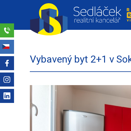
Realitní
kancelář
Select Language
▼
Sedláček
Vybavený byt 2+1 v So
s.r.o.