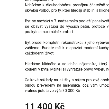
Nabízíme k dlouhodobému pronájmu částečně vyba
skvělou volbou pro ty, kteří hledají stabilní a kli
Byt se nachází v 7. nadzemním podlaží panelovéh
se obávat výstupu do vyšších pater, protože v
poskytne maximální komfort.
Byt prošel kompletní rekonstrukcí, a jeho vybav
zašleme. Budete mít k dispozici moderní kuchyň
každodenní život.
Hledáme klidného a solidního nájemníka, který
kouření v bytě. Majitel si vyhrazuje právo výběru n
Celkové náklady na služby a nájem pro dvě osoby
budou převedeny na nájemníka, což vám umožn
vratnou jistotu ve výši 30 000 Kč .
11 400 Kč