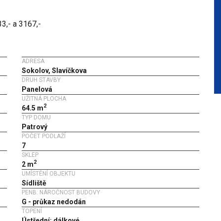
3,- a 3167,-
ADRESA
Sokolov, Slavíčkova
DRUH STAVBY
Panelová
UŽITNÁ PLOCHA
2
64.5 m
TYP DOMU
Patrový
POČET PODLAŽÍ
7
SKLEP
2
2 m
UMÍSTĚNÍ OBJEKTU
Sídliště
PENB: NÁROČNOST BUDOVY
G - průkaz nedodán
TOPENÍ
Ústřední: dálkové