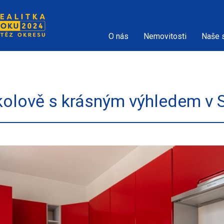
O nás
Nemovitosti
Naše 
kolově s krásným výhledem v 