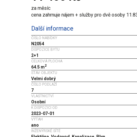
za měsíc
cena zahrnuje nájem + služby pro dvě osoby 11.83
Další informace
ČÍSLO NABÍDKY
N2054
DISPOZICE BYTU
2+1
CELKOVÁ PLOCHA
2
64.5 m
STAV OBJEKTU
Velmi dobrý
ČÍSLO PODLAŽÍ
7
VLASTNICTVÍ
Osobní
K DISPOZICI OD
2023-07-01
VÝTAH
ano
INŽENÝRSKÉ SÍTĚ
Elektřina, Vodovod, Kanalizace, Plyn