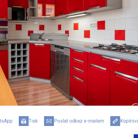
atsApp
Tisk
Poslat odkaz e-mailem
Kopírov