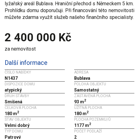
lyžařský areál Bublava. Hraniční přechod s Německem 5 km.
Prohlídku domu doporučuji. Při financování této nemovitosti
můžete zdarma využít služeb našeho finančního specialisty.
2 400 000 Kč
za nemovitost
Další informace
ČÍSLO NABÍDKY
ADRESA
N1437
Bublava
DISPOZICE DOMU
POLOHA OBJEKTU
atypický
Samostatný
DRUH STAVBY
ZASTAVĚNÁ PLOCHA
2
Smíšená
93 m
CELKOVÁ PLOCHA
UŽITNÁ PLOCHA
2
2
180 m
180 m
STAV OBJEKTU
PLOCHA POZEMKU/Ů
2
Velmi dobrý
1177 m
TYP DOMU
POČET PODLAŽÍ
Patrový
2