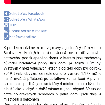
Sdílet přes Facebook
Sdílet přes WhatsApp
Tisk
Poslat odkaz e-mailem
Kopírovat odkaz
K prodeji nabízíme velmi zajímavý a jedinečný dům v obci
Bublava v Krušných horách. Jedná se o dřevostavbu
patrového, podsklepeného domu, v kterém jsou zachovány
původní interiérové prvky. Kříž domu je zděný. Dům byl
vystavěn v meziválečných letech a od této doby byl do roku
2019 trvale obýván. Zahrada domu o výměře 1.177 m2 je
mírně svažitá, přístupná po asfaltové komunikaci. V prvním
nadzemním podlaží jsou umístěny 4 místnosti, z nichž jedna
slouží jako kuchyň a další místnosti jsou obytné. Vstup do
patra po dřevěných schodech, v patře domu jsou další 4
místnosti s balkonem.
Dům má jednoduchá dřevěná okna. Dřevěné původní