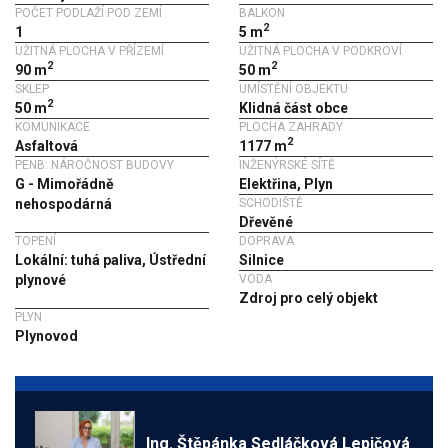
POČET PODLAŽÍ POD ZEMÍ
BALKON
2
1
5 m
UŽITNÁ PLOCHA V PŘÍZEMÍ
UŽITNÁ PLOCHA V PODKROVÍ
2
2
90 m
50 m
SKLEP
UMÍSTĚNÍ OBJEKTU
2
50 m
Klidná část obce
KOMUNIKACE
PLOCHA ZAHRADY
2
Asfaltová
1177 m
PENB: NÁROČNOST BUDOVY
INŽENÝRSKÉ SÍTĚ
G - Mimořádně
Elektřina, Plyn
nehospodárná
SCHODIŠTĚ
Dřevěné
TOPENÍ
DOPRAVA
Lokální: tuhá paliva, Ústřední
Silnice
plynové
VODA
Zdroj pro celý objekt
PLYN
Plynovod
Ing. Štěpánka Sedláčková Lepičová