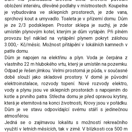
obložení interiéru, dřevěné podlahy v místnostech. Koupelna
je vybudována ve sklepních prostorech, je zde vana,
sprchový kout a umyvadlo. Toaleta je v přízemí domu. Dům
je ze 2/3 podsklepen. Prostor sklepa je suchý, je zde
umístěn plynovým kotel, kterým je dům vytápěn. Při plném
provozu byl náklad na vytápění plynem pokryt zálohou
3.000,- Kč/měsíc. Možnost přitápění v lokálních kamnech v
patře domu.
Dům je napojen na elektřinu a plyn. Voda je čerpána z
vlastního 22 m hlubokého vrtu, který je umístěn na pozemku.
Odpad je řešen jímkou. Velmi prostorná je půda, v současné
době slouží jako skladové prostory. V domě je původní
elektroinstalace, rozvody topení. Nové rozvody elektro,
vody a plynu jsou ve sklepních prostorách s napojením do
kotle a prvního patra. Střecha domu je před opravou krytiny,
která je eternitová na konci životnosti, Krovy jsou v pořádku.
Dům je ve stavu odpovídající svému stáří s jedinečnou
atmosférou.
Jedná se o zajímavou lokalitu s možností rekreačního
využití v letních měsících, tak v zimě. V blízkosti cca 500 m