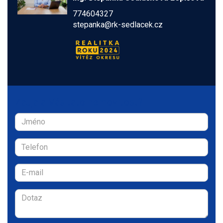
774604327
stepanka@rk-sedlacek.cz
Zaujala Vás tato nemovitost?