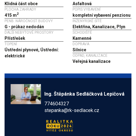
Klidná část obce
Asfaltová
PLOCHA ZAHRADY
POPIS VYBAVENÍ
2
415 m
kompletní vybavení penzionu
PENB: NÁROČNOST BUDOVY
INŽENÝRSKÉ SÍTĚ
G - průkaz nedodán
Elektřina, Kanalizace, Plyn
DALŠÍ NEBYTOVÉ PROSTORY
SCHODIŠTĚ
Přístřešek
Kamenné
TOPENÍ
DOPRAVA
Ústřední plynové, Ústřední:
Silnice
elektrické
ODPAD, KANALIZACE
Veřejná kanalizace
Ing. Štěpánka Sedláčková Lepičová
774604327
stepanka@rk-sedlacek.cz