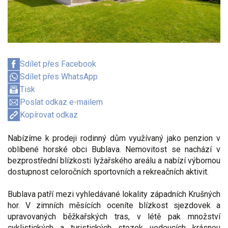
Sdílet přes Facebook
Sdílet přes WhatsApp
Tisk
Poslat odkaz e-mailem
Kopírovat odkaz
Nabízíme k prodeji rodinný dům využívaný jako penzion v
oblíbené horské obci Bublava. Nemovitost se nachází v
bezprostřední blízkosti lyžařského areálu a nabízí výbornou
dostupnost celoročních sportovních a rekreačních aktivit.
Bublava patří mezi vyhledávané lokality západních Krušných
hor. V zimních měsících oceníte blízkost sjezdovek a
upravovaných běžkařských tras, v létě pak množství
cyklistických a turistických stezek vedoucích krásnou