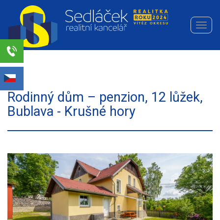
Navi
Realitní
kancelář
Sedláček
Select Language
▼
s.r.o.
Rodinný dům – penzion, 12 lůžek,
Bublava - Krušné hory