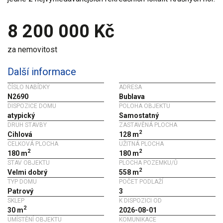
8 200 000 Kč
za nemovitost
Další informace
ČÍSLO NABÍDKY
ADRESA
N2690
Bublava
DISPOZICE DOMU
POLOHA OBJEKTU
atypický
Samostatný
DRUH STAVBY
ZASTAVĚNÁ PLOCHA
2
Cihlová
128 m
CELKOVÁ PLOCHA
UŽITNÁ PLOCHA
2
2
180 m
180 m
STAV OBJEKTU
PLOCHA POZEMKU/Ů
2
Velmi dobrý
558 m
TYP DOMU
POČET PODLAŽÍ
Patrový
3
SKLEP
K DISPOZICI OD
2
30 m
2026-08-01
UMÍSTĚNÍ OBJEKTU
KOMUNIKACE