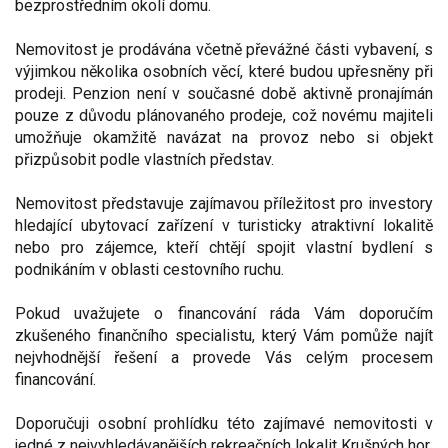
bezprostředním okolí domu.
Nemovitost je prodávána včetně převážné části vybavení, s
výjimkou několika osobních věcí, které budou upřesněny při
prodeji. Penzion není v současné době aktivně pronajímán
pouze z důvodu plánovaného prodeje, což novému majiteli
umožňuje okamžitě navázat na provoz nebo si objekt
přizpůsobit podle vlastních představ.
Nemovitost představuje zajímavou příležitost pro investory
hledající ubytovací zařízení v turisticky atraktivní lokalitě
nebo pro zájemce, kteří chtějí spojit vlastní bydlení s
podnikáním v oblasti cestovního ruchu.
Pokud uvažujete o financování ráda Vám doporučím
zkušeného finančního specialistu, který Vám pomůže najít
nejvhodnější řešení a provede Vás celým procesem
financování.
Doporučuji osobní prohlídku této zajímavé nemovitosti v
jedné z nejvyhledávanějších rekreačních lokalit Krušných hor.