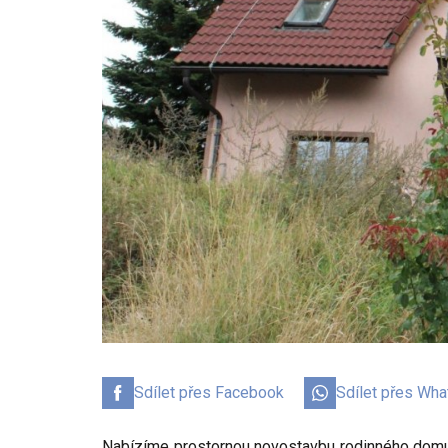
Sdílet přes Facebook
Sdílet přes Wh
Nabízíme prostornou novostavbu rodinného domu