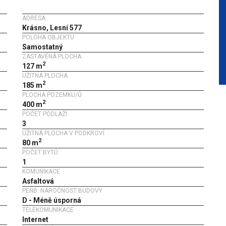
ADRESA
Krásno, Lesní 577
POLOHA OBJEKTU
Samostatný
ZASTAVĚNÁ PLOCHA
2
127 m
UŽITNÁ PLOCHA
2
185 m
PLOCHA POZEMKU/Ů
2
400 m
POČET PODLAŽÍ
3
UŽITNÁ PLOCHA V PODKROVÍ
2
80 m
POČET BYTŮ
1
KOMUNIKACE
Asfaltová
PENB: NÁROČNOST BUDOVY
D - Méně úsporná
TELEKOMUNIKACE
Internet