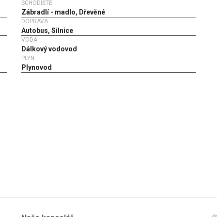
SCHODIŠTĚ
Zábradlí - madlo, Dřevěné
DOPRAVA
Autobus, Silnice
VODA
Dálkový vodovod
PLYN
Plynovod