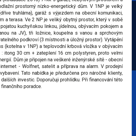
lažní prostorný nízko-energetický dům. V 1NP je velký
(dříve truhlárna), garáž s výjezdem na obecní komunikaci,
m a terasa. Ve 2 NP je veliký obytný prostor, který v sobě
pojatou kuchyňskou linkou, jídelnou, obývacím pokojem a
nou na JV), tři ložnice, koupelna s vanou a sprchovým
elného podkroví (3 místnosti a úložný prostor). Vytápění
s (kotelna v 1NP) a teplovodní krbová vložka v obývacím
 : itong 30 cm + zateplení 16 cm polystyren, proto velmi
nergií. Dům je připojen na veškeré inženýrské sítě - obecní
internet - Wolfnet, satelit a příprava na alarm. V prodejní
vybavení. Tato nabídka je předurčena pro náročné klienty,
z dalších investic. Doporučuji prohlídku. Při financování této
finančního poradce.