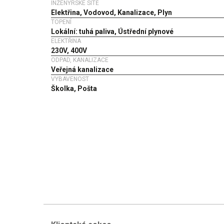
INŽENÝRSKÉ SÍTĚ
Elektřina, Vodovod, Kanalizace, Plyn
TOPENÍ
Lokální: tuhá paliva, Ústřední plynové
ELEKTŘINA
230V, 400V
ODPAD, KANALIZACE
Veřejná kanalizace
VYBAVENOST
Školka, Pošta