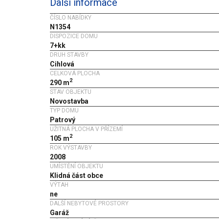
Další informace
ČÍSLO NABÍDKY
N1354
DISPOZICE DOMU
7+kk
DRUH STAVBY
Cihlová
CELKOVÁ PLOCHA
2
290 m
STAV OBJEKTU
Novostavba
TYP DOMU
Patrový
UŽITNÁ PLOCHA V PŘÍZEMÍ
2
105 m
ROK VÝSTAVBY
2008
UMÍSTĚNÍ OBJEKTU
Klidná část obce
VÝTAH
ne
DALŠÍ NEBYTOVÉ PROSTORY
Garáž