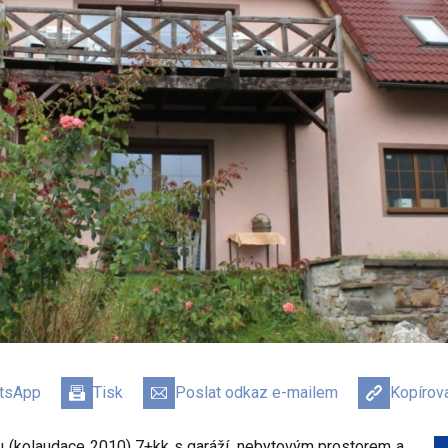
atsApp
Tisk
Poslat odkaz e-mailem
Kopírov
 (kolaudace 2010) 7+kk s garáží, nebytovým prostorem a