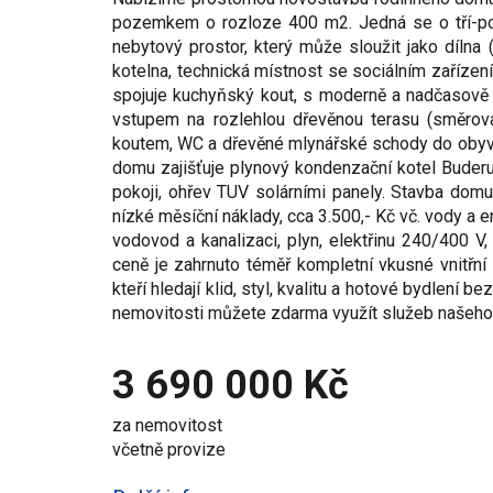
pozemkem o rozloze 400 m2. Jedná se o tří-pod
nebytový prostor, který může sloužit jako dílna 
kotelna, technická místnost se sociálním zařízení
spojuje kuchyňský kout, s moderně a nadčasově 
vstupem na rozlehlou dřevěnou terasu (směrova
koutem, WC a dřevěné mlynářské schody do obyvat
domu zajišťuje plynový kondenzační kotel Buderu
pokoji, ohřev TUV solárními panely. Stavba domu
nízké měsíční náklady, cca 3.500,- Kč vč. vody a e
vodovod a kanalizaci, plyn, elektřinu 240/400 V, 
ceně je zahrnuto téměř kompletní vkusné vnitřní 
kteří hledají klid, styl, kvalitu a hotové bydlení be
nemovitosti můžete zdarma využít služeb našeho 
3 690 000 Kč
za nemovitost
včetně provize