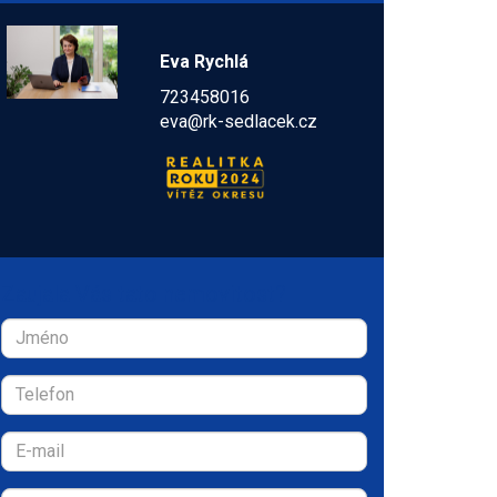
Eva Rychlá
723458016
eva@rk-sedlacek.cz
Zaujala Vás tato nemovitost?