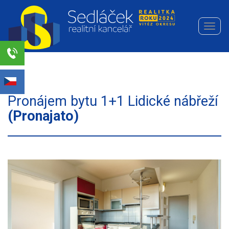
Navi
Realitní
kancelář
Sedláček
Select Language
▼
s.r.o.
Pronájem bytu 1+1 Lidické nábřeží
(Pronajato)