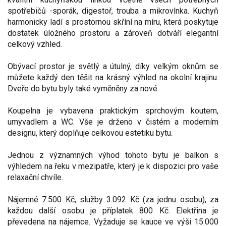
spotřebičů -sporák, digestoř, trouba a mikrovlnka. Kuchyň
harmonicky ladí s prostornou skříní na míru, která poskytuje
dostatek úložného prostoru a zároveň dotváří elegantní
celkový vzhled.
Obývací prostor je světlý a útulný, díky velkým oknům se
můžete každý den těšit na krásný výhled na okolní krajinu.
Dveře do bytu byly také vyměněny za nové.
Koupelna je vybavena praktickým sprchovým koutem,
umyvadlem a WC. Vše je drženo v čistém a moderním
designu, který doplňuje celkovou estetiku bytu.
Jednou z významných výhod tohoto bytu je balkon s
výhledem na řeku v mezipatře, který je k dispozici pro vaše
relaxační chvíle.
Nájemné 7.500 Kč, služby 3.092 Kč (za jednu osobu), za
každou další osobu je příplatek 800 Kč. Elektřina je
převedena na nájemce. Vyžaduje se kauce ve výši 15.000