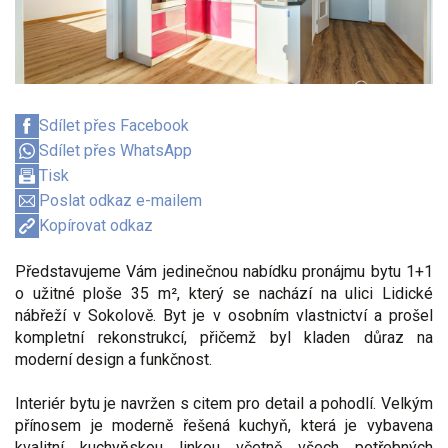
Sdílet přes Facebook
Sdílet přes WhatsApp
Tisk
Poslat odkaz e-mailem
Kopírovat odkaz
Představujeme Vám jedinečnou nabídku pronájmu bytu 1+1
o užitné ploše 35 m², který se nachází na ulici Lidické
nábřeží v Sokolově. Byt je v osobním vlastnictví a prošel
kompletní rekonstrukcí, přičemž byl kladen důraz na
moderní design a funkčnost.
Interiér bytu je navržen s citem pro detail a pohodlí. Velkým
přínosem je moderně řešená kuchyň, která je vybavena
kvalitní kuchyňskou linkou včetně všech potřebných