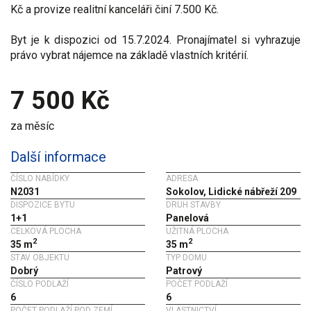
Kč a provize realitní kanceláři činí 7.500 Kč.
Byt je k dispozici od 15.7.2024. Pronajímatel si vyhrazuje
právo vybrat nájemce na základě vlastních kritérií.
7 500 Kč
za měsíc
Další informace
ČÍSLO NABÍDKY
ADRESA
N2031
Sokolov, Lidické nábřeží 209
DISPOZICE BYTU
DRUH STAVBY
1+1
Panelová
CELKOVÁ PLOCHA
UŽITNÁ PLOCHA
2
2
35 m
35 m
STAV OBJEKTU
TYP DOMU
Dobrý
Patrový
ČÍSLO PODLAŽÍ
POČET PODLAŽÍ
6
6
POČET PODLAŽÍ POD ZEMÍ
VLASTNICTVÍ