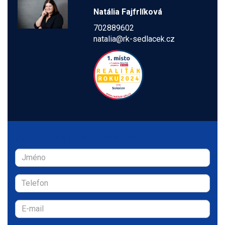
Natália Fajfrlíková
702889602
natalia@rk-sedlacek.cz
Zaujala Vás tato nemovitost?