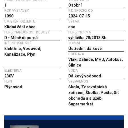
1
Osobní
ROK VÝSTAVBY
K DISPOZICI OD
1990
2024-07-15
UMÍSTĚNÍ OBJEKTU
VÝTAH
Klidná část obce
ano
PENB: NÁROČNOST BUDOVY
PENB: NORMA
D - Méně úsporná
vyhláška 78/2013 Sb.
INŽENÝRSKÉ SÍTĚ
TOPENÍ
Elektřina, Vodovod,
Ústřední: dálkové
Kanalizace, Plyn
DOPRAVA
Vlak, Dálnice, MHD, Autobus,
Silnice
ELEKTŘINA
VODA
230V
Dálkový vodovod
PLYN
VYBAVENOST
Plynovod
Škola, Zdravotnická
zařízení, Školka, Pošta, Síť
obchodů a služeb,
Supermarket