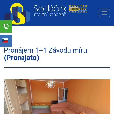
Navi
Realitní
kancelář
Sedláček
Select Language
▼
s.r.o.
Pronájem 1+1 Závodu míru
(Pronajato)