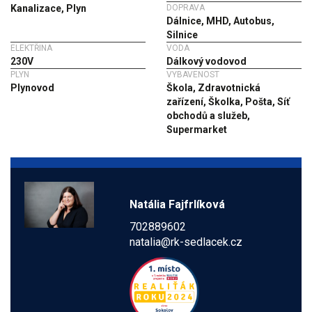
Kanalizace, Plyn
DOPRAVA
Dálnice, MHD, Autobus,
Silnice
ELEKTŘINA
VODA
230V
Dálkový vodovod
PLYN
VYBAVENOST
Plynovod
Škola, Zdravotnická
zařízení, Školka, Pošta, Síť
obchodů a služeb,
Supermarket
Natália Fajfrlíková
702889602
natalia@rk-sedlacek.cz