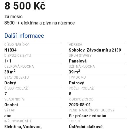
8 500 Kč
za měsíc
8500.-+ elektřina a plyn na nájemce
Další informace
ČÍSLO NABÍDKY
ADRESA
N1834
Sokolov, Závodu míru 2139
DISPOZICE BYTU
DRUH STAVBY
1+1
Panelová
CELKOVÁ PLOCHA
UŽITNÁ PLOCHA
2
2
39 m
39 m
STAV OBJEKTU
TYP DOMU
Dobrý
Patrový
ČÍSLO PODLAŽÍ
POČET PODLAŽÍ
7
8
VLASTNICTVÍ
K DISPOZICI OD
Osobní
2023-08-01
VÝTAH
PENB: NÁROČNOST BUDOVY
ano
G - průkaz nedodán
INŽENÝRSKÉ SÍTĚ
TOPENÍ
Elektřina, Vodovod,
Ústřední: dálkové