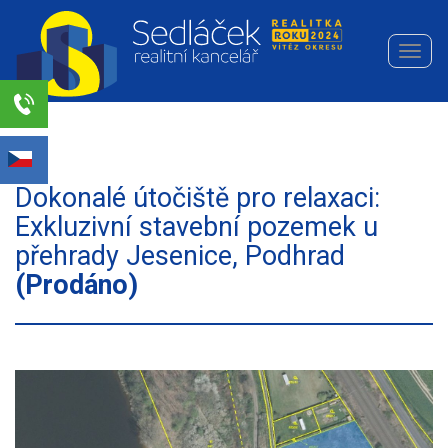
Navi
Realitní
kancelář
Sedláček
Select Language
▼
s.r.o.
Dokonalé útočiště pro relaxaci:
Exkluzivní stavební pozemek u
přehrady Jesenice, Podhrad
(Prodáno)