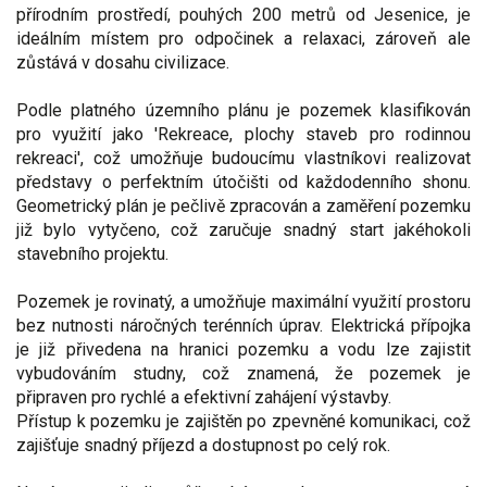
přírodním prostředí, pouhých 200 metrů od Jesenice, je
ideálním místem pro odpočinek a relaxaci, zároveň ale
zůstává v dosahu civilizace.
Podle platného územního plánu je pozemek klasifikován
pro využití jako 'Rekreace, plochy staveb pro rodinnou
rekreaci', což umožňuje budoucímu vlastníkovi realizovat
představy o perfektním útočišti od každodenního shonu.
Geometrický plán je pečlivě zpracován a zaměření pozemku
již bylo vytyčeno, což zaručuje snadný start jakéhokoli
stavebního projektu.
Pozemek je rovinatý, a umožňuje maximální využití prostoru
bez nutnosti náročných terénních úprav. Elektrická přípojka
je již přivedena na hranici pozemku a vodu lze zajistit
vybudováním studny, což znamená, že pozemek je
připraven pro rychlé a efektivní zahájení výstavby.
Přístup k pozemku je zajištěn po zpevněné komunikaci, což
zajišťuje snadný příjezd a dostupnost po celý rok.