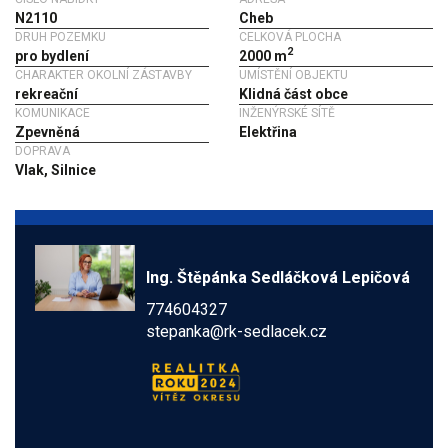
N2110
Cheb
DRUH POZEMKU
CELKOVÁ PLOCHA
2
pro bydlení
2000 m
CHARAKTER OKOLNÍ ZÁSTAVBY
UMÍSTĚNÍ OBJEKTU
rekreační
Klidná část obce
KOMUNIKACE
INŽENÝRSKÉ SÍTĚ
Zpevněná
Elektřina
DOPRAVA
Vlak, Silnice
Ing. Štěpánka Sedláčková Lepičová
774604327
stepanka@rk-sedlacek.cz