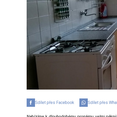
Sdílet přes Facebook
Sdílet přes Wh
Nabízíme k dlouhodobému pronájmu velmi pěkný a