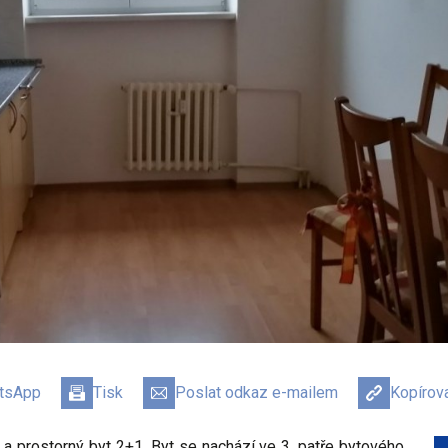
atsApp
Tisk
Poslat odkaz e-mailem
Kopírov
 prostorný byt 2+1. Byt se nachází ve 3. patře bytového