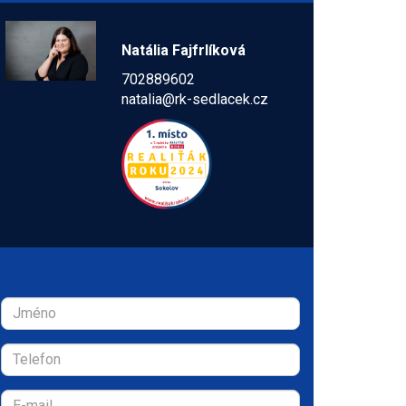
Natália Fajfrlíková
702889602
natalia@rk-sedlacek.cz
Zaujala Vás tato nemovitost?