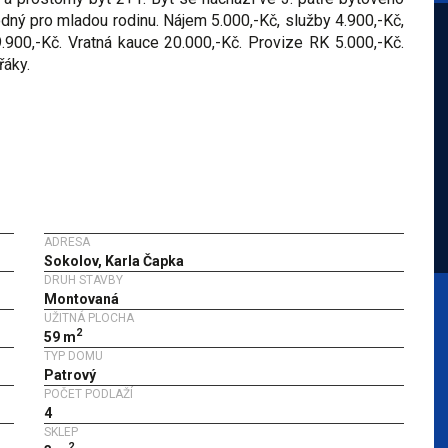
dný pro mladou rodinu. Nájem 5.000,-Kč, služby 4.900,-Kč,
9.900,-Kč. Vratná kauce 20.000,-Kč. Provize RK 5.000,-Kč.
řáky.
ADRESA
Sokolov, Karla Čapka
DRUH STAVBY
Montovaná
UŽITNÁ PLOCHA
2
59 m
TYP DOMU
Patrový
POČET PODLAŽÍ
4
SKLEP
2