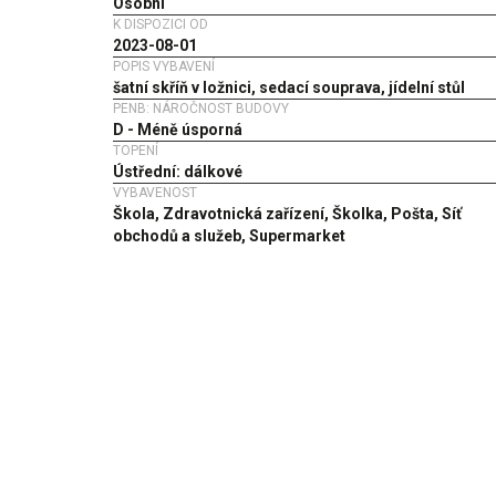
Osobní
K DISPOZICI OD
2023-08-01
POPIS VYBAVENÍ
šatní skříň v ložnici, sedací souprava, jídelní stůl
PENB: NÁROČNOST BUDOVY
D - Méně úsporná
TOPENÍ
Ústřední: dálkové
VYBAVENOST
Škola, Zdravotnická zařízení, Školka, Pošta, Síť
obchodů a služeb, Supermarket