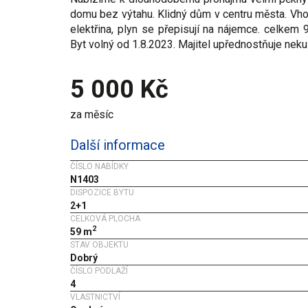
domu bez výtahu. Klidný dům v centru města. Vho
elektřina, plyn se přepisují na nájemce. celkem 
Byt volný od 1.8.2023. Majitel upřednostňuje neku
5 000 Kč
za měsíc
Další informace
ČÍSLO NABÍDKY
N1403
DISPOZICE BYTU
2+1
CELKOVÁ PLOCHA
2
59 m
STAV OBJEKTU
Dobrý
ČÍSLO PODLAŽÍ
4
VLASTNICTVÍ