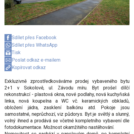
Sdílet přes Facebook
Sdílet přes WhatsApp
Tisk
Poslat odkaz e-mailem
Kopírovat odkaz
Exkluzivně zprostředkováváme prodej vybaveného bytu
2+1 v Sokolově, ul. Závodu míru. Byt prošel dílčí
rekonstrukcí - plastová okna, nové podlahy, nová kuchyňská
linka, nová koupelna a WC vč. keramických obkladů,
obložení jádra, zasklení balkónu atd. Pokoje jsou
samostatné, neprůchozí, viz půdorys. Byt je světlý a slunný,
volný ihned a prodává se včetné kompletního vybavení dle
fotodokumentace. Možnost okamžitého nastěhování.
Nemovitost se nachází v panelovém domě, po kompletní