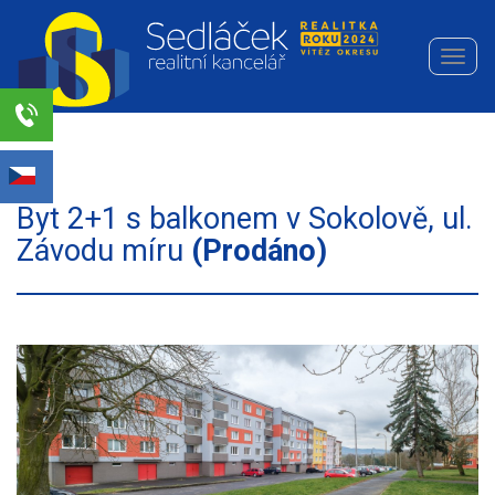
Navi
Realitní
kancelář
Sedláček
Select Language
▼
s.r.o.
Byt 2+1 s balkonem v Sokolově, ul.
Závodu míru
(Prodáno)