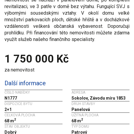
revitalizaci, ve 3 patře v domě bez výtahu. Fungující SVJ s
výbornými sousedskými vztahy. V okolí domu velké
množství parkovacích ploch, dětské hřiště a v docházkové
vzdálenosti veškerá občanská vybavenost. Doporučuji
prohlídku. Při financování této nemovitosti můžete zdarma
využít služeb našeho finančního specialisty.
1 750 000 Kč
za nemovitost
Další informace
ČÍSLO NABÍDKY
ADRESA
N1777
Sokolov, Závodu míru 1853
DISPOZICE BYTU
DRUH STAVBY
2+1
Panelová
CELKOVÁ PLOCHA
UŽITNÁ PLOCHA
2
2
68 m
68 m
STAV OBJEKTU
TYP DOMU
Dobrý
Patrový