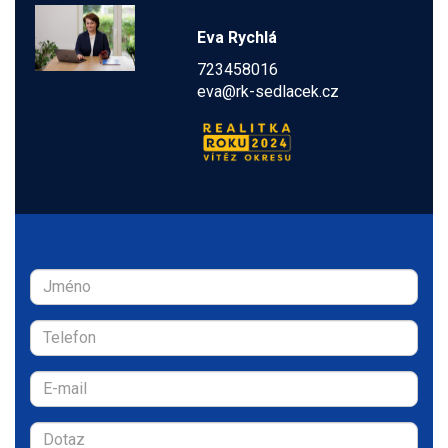
Eva Rychlá
723458016
eva@rk-sedlacek.cz
Zaujala Vás tato nemovitost?