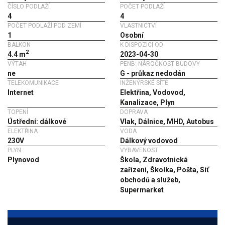
ČÍSLO PODLAŽÍ
POČET PODLAŽÍ
4
4
POČET PODLAŽÍ POD ZEMÍ
VLASTNICTVÍ
1
Osobní
BALKON
K DISPOZICI OD
2
4.4 m
2023-04-30
VÝTAH
PENB: NÁROČNOST BUDOVY
ne
G - průkaz nedodán
TELEKOMUNIKACE
INŽENÝRSKÉ SÍTĚ
Internet
Elektřina, Vodovod,
Kanalizace, Plyn
TOPENÍ
DOPRAVA
Ústřední: dálkové
Vlak, Dálnice, MHD, Autobus
ELEKTŘINA
VODA
230V
Dálkový vodovod
PLYN
VYBAVENOST
Plynovod
Škola, Zdravotnická
zařízení, Školka, Pošta, Síť
obchodů a služeb,
Supermarket