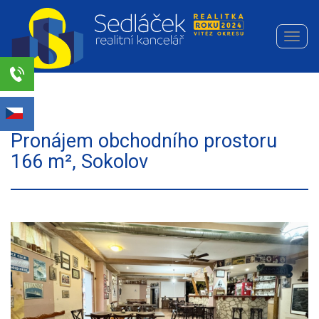
Navi
Realitní
kancelář
Sedláček
Select Language
▼
s.r.o.
Pronájem obchodního prostoru
166 m², Sokolov