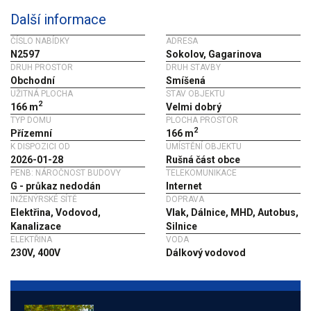
Další informace
ČÍSLO NABÍDKY
ADRESA
N2597
Sokolov, Gagarinova
DRUH PROSTOR
DRUH STAVBY
Obchodní
Smíšená
UŽITNÁ PLOCHA
STAV OBJEKTU
2
166 m
Velmi dobrý
TYP DOMU
PLOCHA PROSTOR
2
Přízemní
166 m
K DISPOZICI OD
UMÍSTĚNÍ OBJEKTU
2026-01-28
Rušná část obce
PENB: NÁROČNOST BUDOVY
TELEKOMUNIKACE
G - průkaz nedodán
Internet
INŽENÝRSKÉ SÍTĚ
DOPRAVA
Elektřina, Vodovod,
Vlak, Dálnice, MHD, Autobus,
Kanalizace
Silnice
ELEKTŘINA
VODA
230V, 400V
Dálkový vodovod