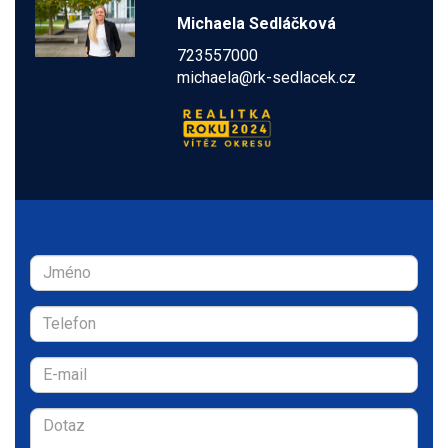
Michaela Sedláčková
723557000
michaela@rk-sedlacek.cz
Zaujala Vás tato nemovitost?