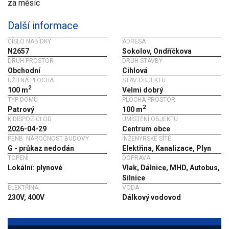
za měsíc
Další informace
ČÍSLO NABÍDKY
ADRESA
N2657
Sokolov, Ondříčkova
DRUH PROSTOR
DRUH STAVBY
Obchodní
Cihlová
UŽITNÁ PLOCHA
STAV OBJEKTU
2
100 m
Velmi dobrý
TYP DOMU
PLOCHA PROSTOR
2
Patrový
100 m
K DISPOZICI OD
UMÍSTĚNÍ OBJEKTU
2026-04-29
Centrum obce
PENB: NÁROČNOST BUDOVY
INŽENÝRSKÉ SÍTĚ
G - průkaz nedodán
Elektřina, Kanalizace, Plyn
TOPENÍ
DOPRAVA
Lokální: plynové
Vlak, Dálnice, MHD, Autobus,
Silnice
ELEKTŘINA
VODA
230V, 400V
Dálkový vodovod