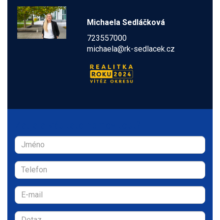
Michaela Sedláčková
723557000
michaela@rk-sedlacek.cz
Zaujala Vás tato nemovitost?