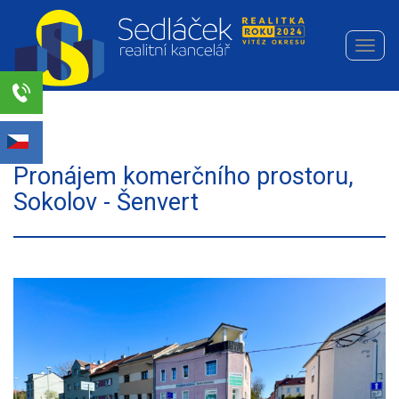
Navi
Realitní
kancelář
Sedláček
Select Language
▼
s.r.o.
Pronájem komerčního prostoru,
Sokolov - Šenvert