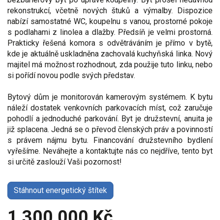
rekonstrukcí, včetně nových štuků a výmalby. Dispozice
nabízí samostatné WC, koupelnu s vanou, prostorné pokoje
s podlahami z linolea a dlažby. Předsíň je velmi prostorná.
Prakticky řešená komora s odvětráváním je přímo v bytě,
kde je aktuálně uskladněna zachovalá kuchyňská linka. Nový
majitel má možnost rozhodnout, zda použije tuto linku, nebo
si pořídí novou podle svých představ.
Bytový dům je monitorován kamerovým systémem. K bytu
náleží dostatek venkovních parkovacích míst, což zaručuje
pohodlí a jednoduché parkování. Byt je družstevní, anuita je
již splacena. Jedná se o převod členských práv a povinností
s právem nájmu bytu. Financování družstevního bydlení
vyřešíme. Neváhejte a kontaktujte nás co nejdříve, tento byt
si určitě zaslouží Vaši pozornost!
Stáhnout energetický štítek
1 300 000 Kč