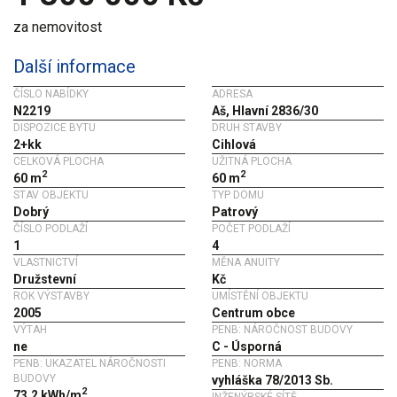
za nemovitost
Další informace
ČÍSLO NABÍDKY
ADRESA
N2219
Aš, Hlavní 2836/30
DISPOZICE BYTU
DRUH STAVBY
2+kk
Cihlová
CELKOVÁ PLOCHA
UŽITNÁ PLOCHA
2
2
60 m
60 m
STAV OBJEKTU
TYP DOMU
Dobrý
Patrový
ČÍSLO PODLAŽÍ
POČET PODLAŽÍ
1
4
VLASTNICTVÍ
MĚNA ANUITY
Družstevní
Kč
ROK VÝSTAVBY
UMÍSTĚNÍ OBJEKTU
2005
Centrum obce
VÝTAH
PENB: NÁROČNOST BUDOVY
ne
C - Úsporná
PENB: UKAZATEL NÁROČNOSTI
PENB: NORMA
BUDOVY
vyhláška 78/2013 Sb.
2
73.2 kWh/m
INŽENÝRSKÉ SÍTĚ