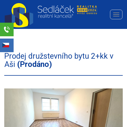
Navi
Realitní
kancelář
Sedláček
Select Language
▼
s.r.o.
Prodej družstevního bytu 2+kk v
Aši
(Prodáno)