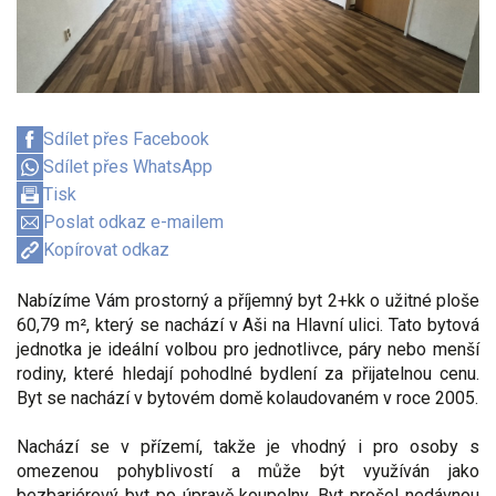
Sdílet přes Facebook
Sdílet přes WhatsApp
Tisk
Poslat odkaz e-mailem
Kopírovat odkaz
Nabízíme Vám prostorný a příjemný byt 2+kk o užitné ploše
60,79 m², který se nachází v Aši na Hlavní ulici. Tato bytová
jednotka je ideální volbou pro jednotlivce, páry nebo menší
rodiny, které hledají pohodlné bydlení za přijatelnou cenu.
Byt se nachází v bytovém domě kolaudovaném v roce 2005.
Nachází se v přízemí, takže je vhodný i pro osoby s
omezenou pohyblivostí a může být využíván jako
bezbariérový byt po úpravě koupelny. Byt prošel nedávnou