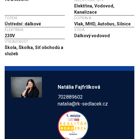
Elektřina, Vodovod,
Kanalizace
TOPENÍ
DOPRAVA
Ústřední: dálkové
Vlak, MHD, Autobus, Silnice
ELEKTŘINA
VODA
230V
Dálkový vodovod
VYBAVENOST
Škola, Školka, Síť obchodů a
služeb
Natália Fajfrlíková
702889602
natalia@rk-sedlacek.cz