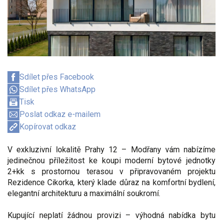
Sdílet přes Facebook
Sdílet přes WhatsApp
Tisk
Poslat odkaz e-mailem
Kopírovat odkaz
V exkluzivní lokalitě Prahy 12 – Modřany vám nabízíme
jedinečnou příležitost ke koupi moderní bytové jednotky
2+kk s prostornou terasou v připravovaném projektu
Rezidence Cikorka, který klade důraz na komfortní bydlení,
elegantní architekturu a maximální soukromí.
Kupující neplatí žádnou provizi – výhodná nabídka bytu