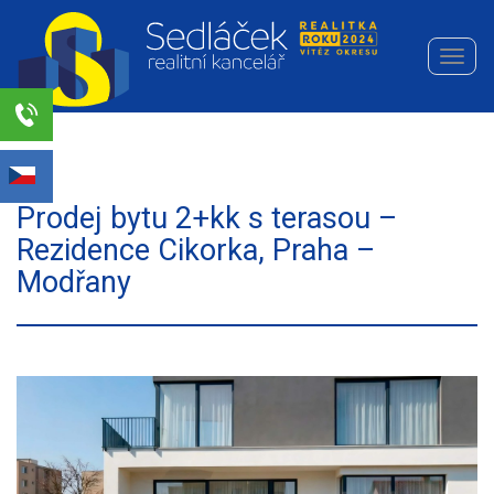
Navi
Realitní
kancelář
Sedláček
Select Language
▼
s.r.o.
Prodej bytu 2+kk s terasou –
Rezidence Cikorka, Praha –
Modřany