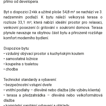
přímo od developera.
Byt o dispozici 2+kk a užitné ploše 54,8 m² se nachází ve 3.
nadzemním podlaží. K bytu náleží velkorysá terasa o
rozloze 33,1 m², která nabízí ideální prostor pro relaxaci,
venkovní posezení či grilování v soukromí domova. Terasa
plynule navazuje na obytnou část bytu a přirozeně rozšiřuje
komfort moderního bydlení.
Dispozice bytu:
• vzdušný obývací prostor s kuchyňským koutem
• samostatná ložnice
• koupelna s toaletou
• chodba
Technické standardy a vybavení:
• bezpečnostní vstupní dveře
• vnitřní podlahy – dřevěné nebo dlažba (dle výběru klienta)
• terasa a předzahrádka – dřevěná nebo velkoformátová
dlažba
• kompletní sanitární vybavení a obklady