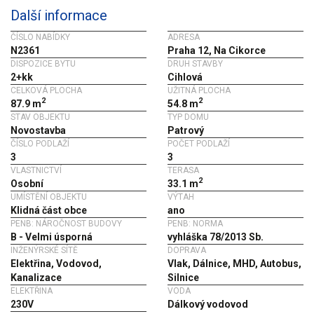
Další informace
ČÍSLO NABÍDKY
ADRESA
N2361
Praha 12, Na Cikorce
DISPOZICE BYTU
DRUH STAVBY
2+kk
Cihlová
CELKOVÁ PLOCHA
UŽITNÁ PLOCHA
2
2
87.9 m
54.8 m
STAV OBJEKTU
TYP DOMU
Novostavba
Patrový
ČÍSLO PODLAŽÍ
POČET PODLAŽÍ
3
3
VLASTNICTVÍ
TERASA
2
Osobní
33.1 m
UMÍSTĚNÍ OBJEKTU
VÝTAH
Klidná část obce
ano
PENB: NÁROČNOST BUDOVY
PENB: NORMA
B - Velmi úsporná
vyhláška 78/2013 Sb.
INŽENÝRSKÉ SÍTĚ
DOPRAVA
Elektřina, Vodovod,
Vlak, Dálnice, MHD, Autobus,
Kanalizace
Silnice
ELEKTŘINA
VODA
230V
Dálkový vodovod