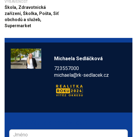
VYBAVENOST
Škola, Zdravotnická
zařízení, Školka, Pošta, Síť
obchodů a služeb,
Supermarket
Michaela Sedláčková
723557000
michaela@rk-sedlacek.cz
Zaujala Vás tato nemovitost?