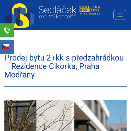
Navi
Realitní
kancelář
Sedláček
Select Language
▼
s.r.o.
Prodej bytu 2+kk s předzahrádkou
– Rezidence Cikorka, Praha –
Modřany