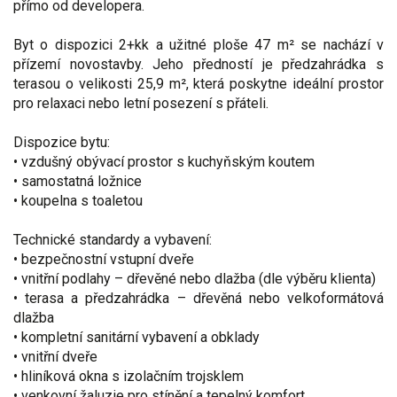
přímo od developera.
Byt o dispozici 2+kk a užitné ploše 47 m² se nachází v
přízemí novostavby. Jeho předností je předzahrádka s
terasou o velikosti 25,9 m², která poskytne ideální prostor
pro relaxaci nebo letní posezení s přáteli.
Dispozice bytu:
• vzdušný obývací prostor s kuchyňským koutem
• samostatná ložnice
• koupelna s toaletou
Technické standardy a vybavení:
• bezpečnostní vstupní dveře
• vnitřní podlahy – dřevěné nebo dlažba (dle výběru klienta)
• terasa a předzahrádka – dřevěná nebo velkoformátová
dlažba
• kompletní sanitární vybavení a obklady
• vnitřní dveře
• hliníková okna s izolačním trojsklem
• venkovní žaluzie pro stínění a tepelný komfort