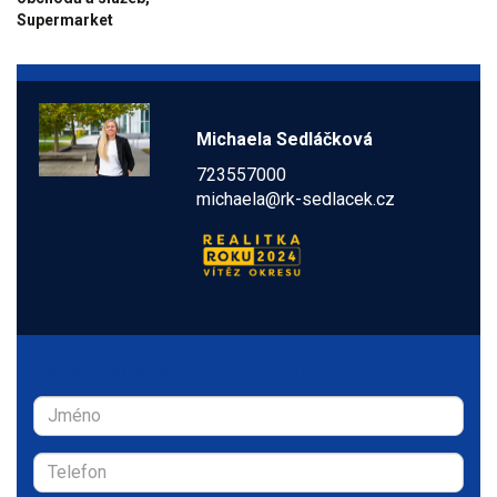
Supermarket
Michaela Sedláčková
723557000
michaela@rk-sedlacek.cz
Zaujala Vás tato nemovitost?