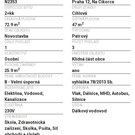
N2353
Praha 12, Na Cikorce
DISPOZICE BYTU
DRUH STAVBY
2+kk
Cihlová
CELKOVÁ PLOCHA
UŽITNÁ PLOCHA
2
2
72.9 m
47 m
STAV OBJEKTU
TYP DOMU
Novostavba
Patrový
ČÍSLO PODLAŽÍ
POČET PODLAŽÍ
1
3
VLASTNICTVÍ
UMÍSTĚNÍ OBJEKTU
Osobní
Klidná část obce
PLOCHA ZAHRADY
VÝTAH
2
25.9 m
ano
PENB: NÁROČNOST BUDOVY
PENB: NORMA
B - Velmi úsporná
vyhláška 78/2013 Sb.
INŽENÝRSKÉ SÍTĚ
DOPRAVA
Elektřina, Vodovod,
Vlak, Dálnice, MHD, Autobus,
Kanalizace
Silnice
ELEKTŘINA
VODA
230V
Dálkový vodovod
VYBAVENOST
Škola, Zdravotnická
zařízení, Školka, Pošta, Síť
obchodů a služeb,