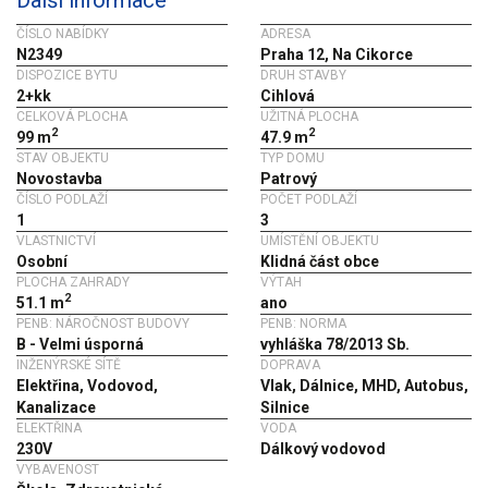
ČÍSLO NABÍDKY
ADRESA
N2349
Praha 12, Na Cikorce
DISPOZICE BYTU
DRUH STAVBY
2+kk
Cihlová
CELKOVÁ PLOCHA
UŽITNÁ PLOCHA
2
2
99 m
47.9 m
STAV OBJEKTU
TYP DOMU
Novostavba
Patrový
ČÍSLO PODLAŽÍ
POČET PODLAŽÍ
1
3
VLASTNICTVÍ
UMÍSTĚNÍ OBJEKTU
Osobní
Klidná část obce
PLOCHA ZAHRADY
VÝTAH
2
51.1 m
ano
PENB: NÁROČNOST BUDOVY
PENB: NORMA
B - Velmi úsporná
vyhláška 78/2013 Sb.
INŽENÝRSKÉ SÍTĚ
DOPRAVA
Elektřina, Vodovod,
Vlak, Dálnice, MHD, Autobus,
Kanalizace
Silnice
ELEKTŘINA
VODA
230V
Dálkový vodovod
VYBAVENOST