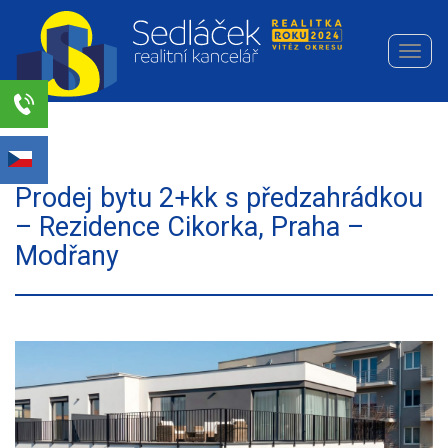
Navi
Realitní
kancelář
Sedláček
Select Language
▼
s.r.o.
Prodej bytu 2+kk s předzahrádkou
– Rezidence Cikorka, Praha –
Modřany