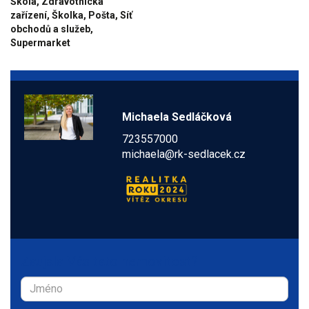
Škola, Zdravotnická
zařízení, Školka, Pošta, Síť
obchodů a služeb,
Supermarket
Michaela Sedláčková
723557000
michaela@rk-sedlacek.cz
Zaujala Vás tato nemovitost?