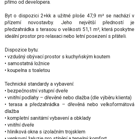
přímo od developera.
Byt o dispozici 2+kk a užitné ploše 47,9 m² se nachází v
přízemí novostavby. Jeho největší předností je
předzahrádka s terasou o velikosti 51,1 m², která poskytne
ideální prostor pro relaxaci nebo letní posezení s přáteli.
Dispozice bytu:
• vzdušný obývací prostor s kuchyňským koutem
• samostatná ložnice
• koupelna s toaletou
Technické standardy a vybavení:
• bezpečnostní vstupní dveře
• vnitřní podlahy – dřevěné nebo dlažba (dle výběru klienta)
• terasa a předzahrádka – dřevěná nebo velkoformátová
dlažba
• kompletní sanitární vybavení a obklady
• vnitřní dveře
• hliníková okna s izolačním trojsklem
• venkovní žaluzie pro stínění a tepelný komfort