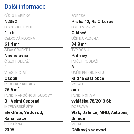
Další informace
ČÍSLO NABÍDKY
ADRESA
N2352
Praha 12, Na Cikorce
DISPOZICE BYTU
DRUH STAVBY
1+kk
Cihlová
CELKOVÁ PLOCHA
UŽITNÁ PLOCHA
2
2
61.4 m
34.8 m
STAV OBJEKTU
TYP DOMU
Novostavba
Patrový
ČÍSLO PODLAŽÍ
POČET PODLAŽÍ
1
3
VLASTNICTVÍ
UMÍSTĚNÍ OBJEKTU
Osobní
Klidná část obce
PLOCHA ZAHRADY
VÝTAH
2
26.6 m
ano
PENB: NÁROČNOST BUDOVY
PENB: NORMA
B - Velmi úsporná
vyhláška 78/2013 Sb.
INŽENÝRSKÉ SÍTĚ
DOPRAVA
Elektřina, Vodovod,
Vlak, Dálnice, MHD, Autobus,
Kanalizace
Silnice
ELEKTŘINA
VODA
230V
Dálkový vodovod