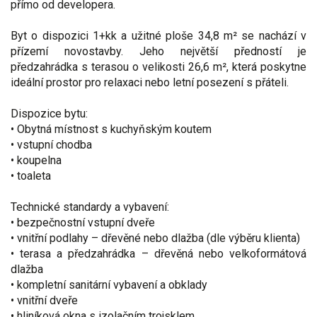
přímo od developera.
Byt o dispozici 1+kk a užitné ploše 34,8 m² se nachází v
přízemí novostavby. Jeho největší předností je
předzahrádka s terasou o velikosti 26,6 m², která poskytne
ideální prostor pro relaxaci nebo letní posezení s přáteli.
Dispozice bytu:
• Obytná místnost s kuchyňským koutem
• vstupní chodba
• koupelna
• toaleta
Technické standardy a vybavení:
• bezpečnostní vstupní dveře
• vnitřní podlahy – dřevěné nebo dlažba (dle výběru klienta)
• terasa a předzahrádka – dřevěná nebo velkoformátová
dlažba
• kompletní sanitární vybavení a obklady
• vnitřní dveře
• hliníková okna s izolačním trojsklem