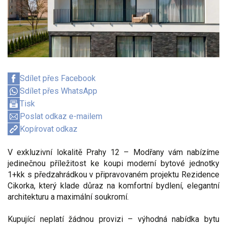
Sdílet přes Facebook
Sdílet přes WhatsApp
Tisk
Poslat odkaz e-mailem
Kopírovat odkaz
V exkluzivní lokalitě Prahy 12 – Modřany vám nabízíme
jedinečnou příležitost ke koupi moderní bytové jednotky
1+kk s předzahrádkou v připravovaném projektu Rezidence
Cikorka, který klade důraz na komfortní bydlení, elegantní
architekturu a maximální soukromí.
Kupující neplatí žádnou provizi – výhodná nabídka bytu