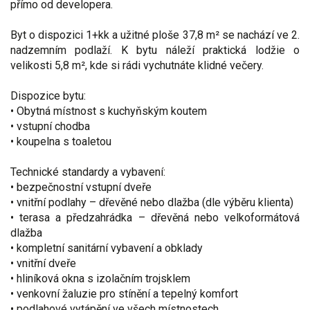
přímo od developera.
Byt o dispozici 1+kk a užitné ploše 37,8 m² se nachází ve 2.
nadzemním podlaží. K bytu náleží praktická lodžie o
velikosti 5,8 m², kde si rádi vychutnáte klidné večery.
Dispozice bytu:
• Obytná místnost s kuchyňským koutem
• vstupní chodba
• koupelna s toaletou
Technické standardy a vybavení:
• bezpečnostní vstupní dveře
• vnitřní podlahy – dřevěné nebo dlažba (dle výběru klienta)
• terasa a předzahrádka – dřevěná nebo velkoformátová
dlažba
• kompletní sanitární vybavení a obklady
• vnitřní dveře
• hliníková okna s izolačním trojsklem
• venkovní žaluzie pro stínění a tepelný komfort
• podlahové vytápění ve všech místnostech