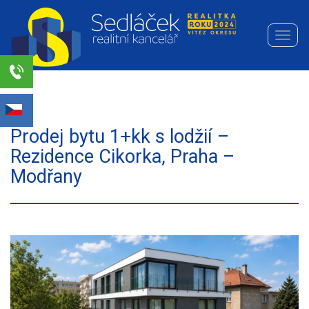
Navi
Realitní
kancelář
Sedláček
Select Language
▼
s.r.o.
Prodej bytu 1+kk s lodžií –
Rezidence Cikorka, Praha –
Modřany