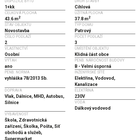
DISPOZICE BYTU
DRUH STAVBY
1+kk
Cihlová
CELKOVÁ PLOCHA
UŽITNÁ PLOCHA
2
2
43.6 m
37.8 m
STAV OBJEKTU
TYP DOMU
Novostavba
Patrový
ČÍSLO PODLAŽÍ
POČET PODLAŽÍ
2
3
VLASTNICTVÍ
UMÍSTĚNÍ OBJEKTU
Osobní
Klidná část obce
VÝTAH
PENB: NÁROČNOST BUDOVY
ano
B - Velmi úsporná
PENB: NORMA
INŽENÝRSKÉ SÍTĚ
vyhláška 78/2013 Sb.
Elektřina, Vodovod,
Kanalizace
DOPRAVA
ELEKTŘINA
Vlak, Dálnice, MHD, Autobus,
230V
Silnice
VODA
Dálkový vodovod
VYBAVENOST
Škola, Zdravotnická
zařízení, Školka, Pošta, Síť
obchodů a služeb,
Supermarket