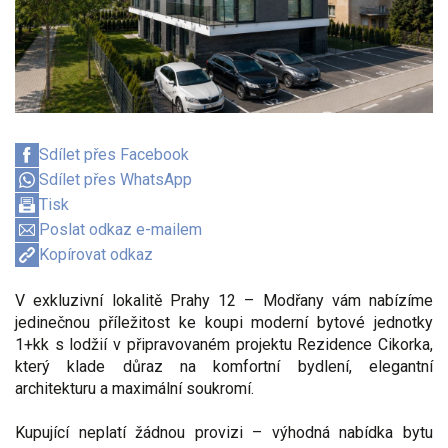
Sdílet přes Facebook
Sdílet přes WhatsApp
Tisk
Poslat odkaz e-mailem
Kopírovat odkaz
V exkluzivní lokalitě Prahy 12 – Modřany vám nabízíme
jedinečnou příležitost ke koupi moderní bytové jednotky
1+kk s lodžií v připravovaném projektu Rezidence Cikorka,
který klade důraz na komfortní bydlení, elegantní
architekturu a maximální soukromí.
Kupující neplatí žádnou provizi – výhodná nabídka bytu