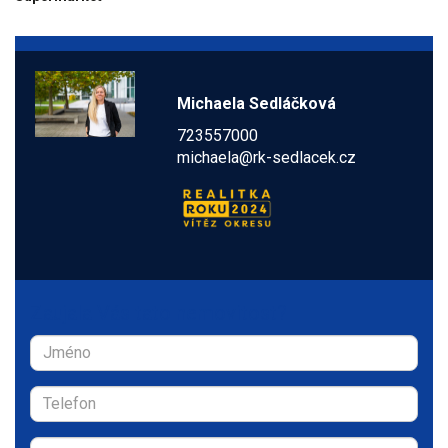
Michaela Sedláčková
723557000
michaela@rk-sedlacek.cz
Zaujala Vás tato nemovitost?