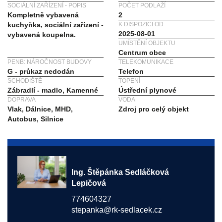
SOCIÁLNÍ ZAŘÍZENÍ - POPIS
POČET PODLAŽÍ
Kompletně vybavená
2
kuchyňka, sociální zařízení -
K DISPOZICI OD
2025-08-01
vybavená koupelna.
UMÍSTĚNÍ OBJEKTU
Centrum obce
PENB: NÁROČNOST BUDOVY
TELEKOMUNIKACE
G - průkaz nedodán
Telefon
SCHODIŠTĚ
TOPENÍ
Zábradlí - madlo, Kamenné
Ústřední plynové
DOPRAVA
VODA
Vlak, Dálnice, MHD,
Zdroj pro celý objekt
Autobus, Silnice
Ing. Štěpánka Sedláčková
Lepičová
774604327
stepanka@rk-sedlacek.cz