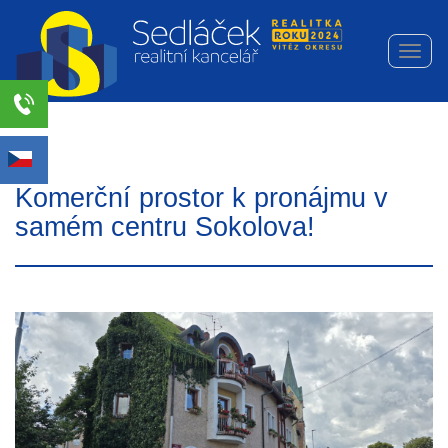
Navi
Realitní
kancelář
Sedláček
s.r.o.
Komerční prostor k pronájmu v
samém centru Sokolova!