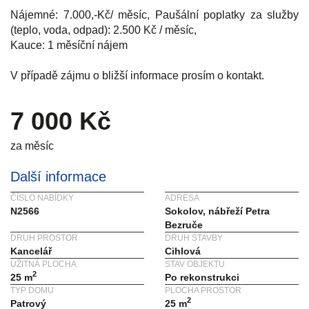
Nájemné: 7.000,-Kč/ měsíc, Paušální poplatky za služby
(teplo, voda, odpad): 2.500 Kč / měsíc,
Kauce: 1 měsíční nájem
V případě zájmu o bližší informace prosím o kontakt.
7 000 Kč
za měsíc
Další informace
ČÍSLO NABÍDKY
ADRESA
N2566
Sokolov, nábřeží Petra
Bezruče
DRUH PROSTOR
DRUH STAVBY
Kancelář
Cihlová
UŽITNÁ PLOCHA
STAV OBJEKTU
2
25 m
Po rekonstrukci
TYP DOMU
PLOCHA PROSTOR
2
Patrový
25 m