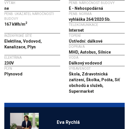
VÝTAH
PENB: NÁROČNOST BUDOVY
ne
E - Nehospodárná
PENB: UKAZATEL NÁROČNOSTI
PENB: NORMA
BUDOVY
vyhláška 264/2020 Sb.
2
167 kWh/m
TELEKOMUNIKACE
Internet
INŽENÝRSKÉ SÍTĚ
TOPENÍ
Elektřina, Vodovod,
Ústřední: dálkové
Kanalizace, Plyn
DOPRAVA
MHD, Autobus, Silnice
ELEKTŘINA
VODA
230V
Dálkový vodovod
PLYN
VYBAVENOST
Plynovod
Škola, Zdravotnická
zařízení, Školka, Pošta, Síť
obchodů a služeb,
Supermarket
Eva Rychlá