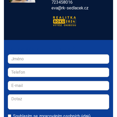
723458016
eva@rk-sedlacek.cz
Zaujala Vás tato nemovitost?
Souhlasím se
zpracováním osobních údajů