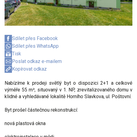
Sdílet přes Facebook
Sdílet přes WhatsApp
Tisk
Poslat odkaz e-mailem
Kopírovat odkaz
Nabízíme k prodeji světlý byt o dispozici 2+1 a celkové
výměře 55 m², situovaný v 1. NP, zrevitalizovaného domu v
klidné a vyhledávané lokalitě Horního Slavkova, ul. Poštovní.
Byt prošel částečnou rekonstrukcí:
nová plastová okna
elektroinstalace v mědi