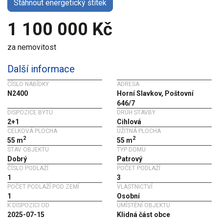
Stáhnout energetický štítek
1 100 000 Kč
za nemovitost
Další informace
ČÍSLO NABÍDKY
ADRESA
N2400
Horní Slavkov, Poštovní
646/7
DISPOZICE BYTU
DRUH STAVBY
2+1
Cihlová
CELKOVÁ PLOCHA
UŽITNÁ PLOCHA
2
2
55 m
55 m
STAV OBJEKTU
TYP DOMU
Dobrý
Patrový
ČÍSLO PODLAŽÍ
POČET PODLAŽÍ
1
3
POČET PODLAŽÍ POD ZEMÍ
VLASTNICTVÍ
1
Osobní
K DISPOZICI OD
UMÍSTĚNÍ OBJEKTU
2025-07-15
Klidná část obce