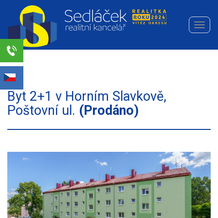
Navi
Realitní
kancelář
Sedláček
Select Language
▼
s.r.o.
Byt 2+1 v Horním Slavkově,
Poštovní ul.
(Prodáno)